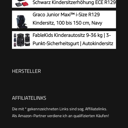
Schwarz Kindersitzerhöhung ECE R129
Einfaches Anschnallen, Rosa
- Ergonomischer Kindersitz Ab 3 Jahre
Graco Junior Maxi™ i-Size R129
- Kinderautositz Mit Waschbarem Bezug -
Kindersitz, 100 bis 150 cm, Navy
Sitzkissen Auto Für Kinder 135-150 cm
FableKids Kinderautositz 9-36 kg | 3-
Punkt-Sicherheitsgurt | Autokindersitz
ab 15 M. | Autositz für Kinder 76-150
cm | Kindersitz einstellbare Kopfstütze ECE
R129/03 | Verstellbar | Schwarz
HERSTELLER
AFFILIATELINKS
Die mit * gekennzeichneten Links sind sog. Affiliatelinks.
Als Amazon-Partner verdiene ich an qualifizierten Käufen!