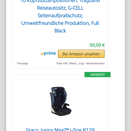
10 Kopfstützenpositionen, Tragbarer
Reiseautositz, G-CELL
Seitenaufprallschutz,
Umweltfreundliche Produktion, Full
Black
99,99 €
Bei Amazon ansehen
*
Anzeige
Preis inkl. MwSt., zzgl. Versandkosten
ANGEBOT
Graco Junior Maxi™ i-Size R129