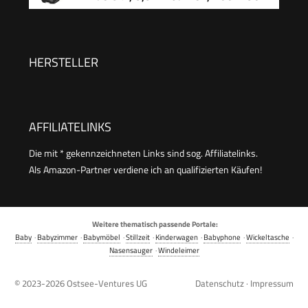
Einfaches Anschnallen, Rosa
cm, 10 Kopfstützenpositionen,
Tragbarer Reiseautositz, G-CELL
Seitenaufprallschutz, Umweltfreundliche
HERSTELLER
Produktion, Full Black
AFFILIATELINKS
Die mit * gekennzeichneten Links sind sog. Affiliatelinks.
Als Amazon-Partner verdiene ich an qualifizierten Käufen!
Weitere thematisch passende Portale:
Baby
·
Babyzimmer
·
Babymöbel
·
Stillzeit
·
Kinderwagen
·
Babyphone
·
Wickeltasche
·
Nasensauger
·
Windeleimer
© 2023-2026
Ostsee-Ventures UG
Datenschutz
·
Impressum