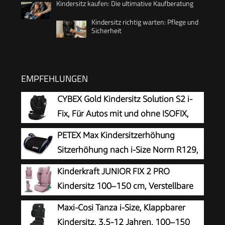
Kindersitz kaufen: Die ultimative Kaufberatung
Kindersitz richtig warten: Pflege und
Sicherheit
EMPFEHLUNGEN
CYBEX Gold Kindersitz Solution S2 i-
Fix, Für Autos mit und ohne ISOFIX,
100 - 150 cm, Ab ca. 3 bis 12 Jahre (15
PETEX Max Kindersitzerhöhung
- 50 kg), Moon Black
Sitzerhöhung nach i-Size Norm R129,
Kindersitz/Autositz für Kinder, grau, 1
Kinderkraft JUNIOR FIX 2 PRO
Stück
Kindersitz 100–150 cm, Verstellbare
Kopfstütze, H-GUARD, SPS, ISOFIX und
Maxi-Cosi Tanza i-Size, Klappbarer
Gurtmontage, Atmungsaktiver AIR FLOW Bezug,
Kindersitz, 3,5-12 Jahren, 100–150