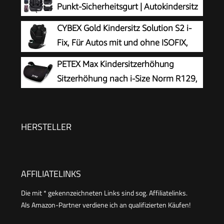
Punkt-Sicherheitsgurt | Autokindersitz
Sitzkissen Auto Für Kinder 135-150 cm
ab 15 M. | Autositz für Kinder 76-150
CYBEX Gold Kindersitz Solution S2 i-
cm | Kindersitz einstellbare Kopfstütze ECE
Fix, Für Autos mit und ohne ISOFIX,
R129/03 | Verstellbar | Schwarz
100 - 150 cm, Ab ca. 3 bis 12 Jahre (15
PETEX Max Kindersitzerhöhung
- 50 kg), Moon Black
Sitzerhöhung nach i-Size Norm R129,
Kindersitz/Autositz für Kinder, schwarz,
1 Stück
HERSTELLER
AFFILIATELINKS
Die mit * gekennzeichneten Links sind sog. Affiliatelinks.
Als Amazon-Partner verdiene ich an qualifizierten Käufen!