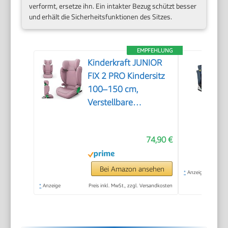
verformt, ersetze ihn. Ein intakter Bezug schützt besser
und erhält die Sicherheitsfunktionen des Sitzes.
EMPFEHLUNG
Kinderkraft JUNIOR
FIX 2 PRO Kindersitz
100–150 cm,
Verstellbare
Kopfstütze, H-GUARD,
SPS, ISOFIX und
74,90 €
Gurtmontage,
Atmungsaktiver AIR
FLOW Bezug,
Bei Amazon ansehen
*
Anzeige
Einfaches
*
Anzeige
Preis inkl. MwSt., zzgl. Versandkosten
Anschnallen, Rosa