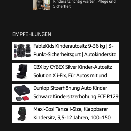
Kindersitz richtig warten: Pflege und
Sicherheit
EMPFEHLUNGEN
FableKids Kinderautositz 9-36 kg | 3-
Punkt-Sicherheitsgurt | Autokindersitz
ab 15 M. | Autositz für Kinder 76-150
CBX by CYBEX Silver Kinder-Autositz
cm | Kindersitz einstellbare Kopfstütze ECE
Solution X i-Fix, Für Autos mit und
R129/03 | Verstellbar | Schwarz
ohne ISOFIX, Ab ca. 3 bis 12 Jahre
Dunlop Sitzerhöhung Auto Kinder
(100 - 150 cm), Ab ca. 15 bis 50 kg, Pure Black
Schwarz Kindersitzerhöhung ECE R129
- Ergonomischer Kindersitz Ab 3 Jahre
Maxi-Cosi Tanza i-Size, Klappbarer
- Kinderautositz Mit Waschbarem Bezug -
Kindersitz, 3,5-12 Jahren, 100–150
Sitzkissen Auto Für Kinder 135-150 cm
cm, 10 Kopfstützenpositionen,