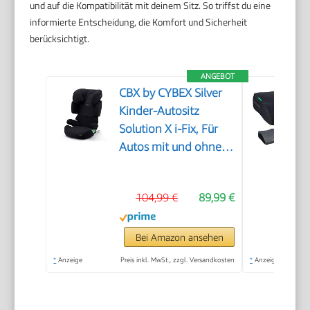
und auf die Kompatibilität mit deinem Sitz. So triffst du eine
informierte Entscheidung, die Komfort und Sicherheit
berücksichtigt.
ANGEBOT
CBX by CYBEX Silver
Kinder-Autositz
Solution X i-Fix, Für
Autos mit und ohne
ISOFIX, Ab ca. 3 bis 12
Jahre (100 - 150 cm),
104,99 €
89,99 €
Ab ca. 15 bis 50 kg,
Pure Black
Bei Amazon ansehen
*
Anzeige
Preis inkl. MwSt., zzgl. Versandkosten
*
Anzeige