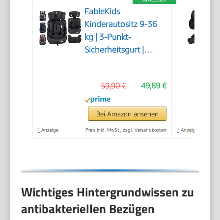
FableKids
Kinderautositz 9-36
kg | 3-Punkt-
Sicherheitsgurt |
Autokindersitz ab 15
M. | Autositz für
59,90 €
49,89 €
Kinder 76-150 cm |
Kindersitz einstellbare
Kopfstütze ECE
Bei Amazon ansehen
R129/03 | Verstellbar
*
Anzeige
Preis inkl. MwSt., zzgl. Versandkosten
*
Anzeige
| Schwarz
Wichtiges Hintergrundwissen zu
antibakteriellen Bezügen