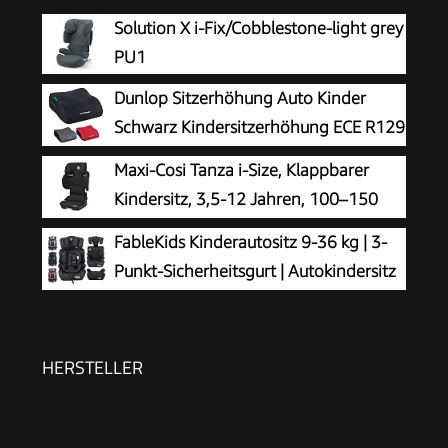
Solution X i-Fix/Cobblestone-light grey
PU1
Dunlop Sitzerhöhung Auto Kinder
Schwarz Kindersitzerhöhung ECE R129
- Ergonomischer Kindersitz Ab 3 Jahre
Maxi-Cosi Tanza i-Size, Klappbarer
- Kinderautositz Mit Waschbarem Bezug -
Kindersitz, 3,5-12 Jahren, 100–150
Sitzkissen Auto Für Kinder 135-150 cm
cm, 10 Kopfstützenpositionen,
FableKids Kinderautositz 9-36 kg | 3-
Tragbarer Reiseautositz, G-CELL
Punkt-Sicherheitsgurt | Autokindersitz
Seitenaufprallschutz, Umweltfreundliche
ab 15 M. | Autositz für Kinder 76-150
Produktion, Full Black
cm | Kindersitz einstellbare Kopfstütze ECE
R129/03 | Verstellbar | Schwarz
HERSTELLER