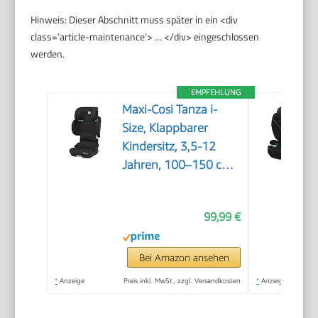
Hinweis: Dieser Abschnitt muss später in ein <div
class=’article-maintenance‘> … </div> eingeschlossen
werden.
EMPFEHLUNG
Maxi-Cosi Tanza i-
Size, Klappbarer
Kindersitz, 3,5-12
Jahren, 100–150 cm,
10
Kopfstützenpositionen,
99,99 €
Tragbarer
Reiseautositz, G-CELL
Seitenaufprallschutz,
Bei Amazon ansehen
Umweltfreundliche
*
Anzeige
Preis inkl. MwSt., zzgl. Versandkosten
*
Anzeige
Produktion, Full Black