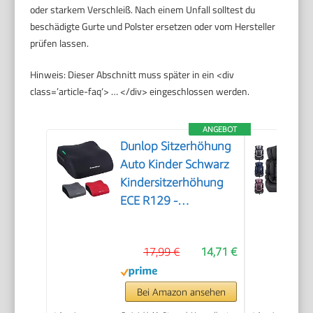
oder starkem Verschleiß. Nach einem Unfall solltest du
beschädigte Gurte und Polster ersetzen oder vom Hersteller
prüfen lassen.
Hinweis: Dieser Abschnitt muss später in ein <div
class=’article-faq‘> … </div> eingeschlossen werden.
ANGEBOT
Dunlop Sitzerhöhung
Auto Kinder Schwarz
Kindersitzerhöhung
ECE R129 -
Ergonomischer
Kindersitz Ab 3 Jahre
17,99 €
14,71 €
- Kinderautositz Mit
Waschbarem Bezug -
Sitzkissen Auto Für
Bei Amazon ansehen
Kinder 135-150 cm