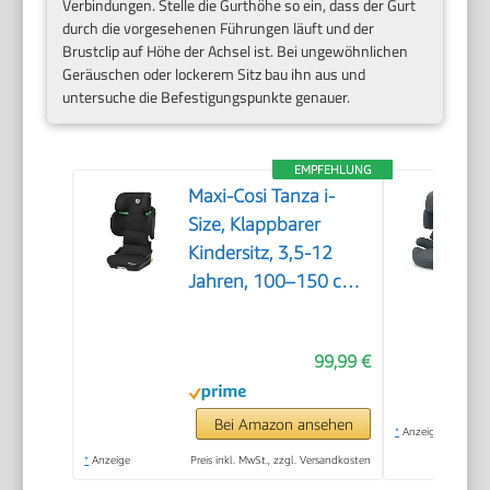
Verbindungen. Stelle die Gurthöhe so ein, dass der Gurt
durch die vorgesehenen Führungen läuft und der
Brustclip auf Höhe der Achsel ist. Bei ungewöhnlichen
Geräuschen oder lockerem Sitz bau ihn aus und
untersuche die Befestigungspunkte genauer.
EMPFEHLUNG
Maxi-Cosi Tanza i-
Size, Klappbarer
Kindersitz, 3,5-12
Jahren, 100–150 cm,
10
Kopfstützenpositionen,
99,99 €
Tragbarer
Reiseautositz, G-CELL
Seitenaufprallschutz,
Bei Amazon ansehen
*
Anzeige
Umweltfreundliche
*
Anzeige
Preis inkl. MwSt., zzgl. Versandkosten
Produktion, Full Black