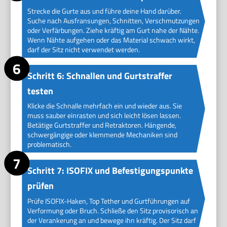
Strecke die Gurte aus und führe deine Hand darüber.
Suche nach Ausfransungen, Schnitten, Verschmutzungen
oder Verfärbungen. Ziehe kräftig am Gurt nahe der Nähte.
Wenn Nähte aufgehen oder das Material schwach wirkt,
darf der Sitz nicht verwendet werden.
Schritt 6: Schnallen und Gurtstraffer
testen
Klicke die Schnalle mehrfach ein und wieder aus. Sie
muss sauber einrasten und sich leicht lösen lassen.
Betätige Gurtstraffer und Retraktoren. Hängende,
schwergängige oder klemmende Mechaniken sind
problematisch.
Schritt 7: ISOFIX und Befestigungspunkte
prüfen
Prüfe ISOFIX-Haken, Top Tether und Gurtführungen auf
Verformung oder Bruch. Schließe den Sitz provisorisch an
der Verankerung an und bewege ihn kräftig. Der Sitz darf