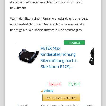
die Sicherheit weiter verschlechtern und sind meist
unwirksam.
Wenn der Sitz in einem Unfall war oder du unsicher bist,
entscheide dich für den Austausch. So vermeidest du
unnötige Risiken und schützt dein Kind bestmöglich.
ANGEBOT
PETEX Max
Kindersitzerhöhung
Sitzerhöhung nach i-
Size Norm R129,
Kindersitz/Autositz für
Kinder, grau, 1 Stück
33,99 €
23,19 €
Bei Amazon ansehen
*
Anzeige
Preis inkl. MwSt., zzgl. Versandkosten
*
Anzeige