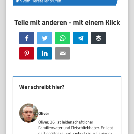
ihn vom Hersteller prüfen.
Facebook
Twitter
WhatsApp
Telegram
Buffer
Pinterest
LinkedIn
Email
Wer schreibt hier?
Oliver
Oliver, 36, ist leidenschaftlicher
Familienvater und Fleischliebhaber. Er liebt
saftige Steaks und zaubert sie auf seinem