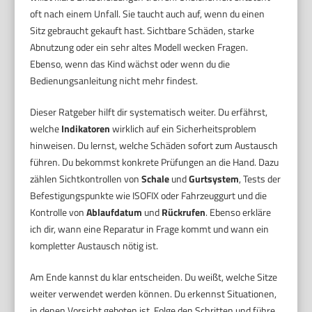
oft nach einem Unfall. Sie taucht auch auf, wenn du einen
Sitz gebraucht gekauft hast. Sichtbare Schäden, starke
Abnutzung oder ein sehr altes Modell wecken Fragen.
Ebenso, wenn das Kind wächst oder wenn du die
Bedienungsanleitung nicht mehr findest.
Dieser Ratgeber hilft dir systematisch weiter. Du erfährst,
welche
Indikatoren
wirklich auf ein Sicherheitsproblem
hinweisen. Du lernst, welche Schäden sofort zum Austausch
führen. Du bekommst konkrete Prüfungen an die Hand. Dazu
zählen Sichtkontrollen von
Schale
und
Gurtsystem
, Tests der
Befestigungspunkte wie ISOFIX oder Fahrzeuggurt und die
Kontrolle von
Ablaufdatum
und
Rückrufen
. Ebenso erkläre
ich dir, wann eine Reparatur in Frage kommt und wann ein
kompletter Austausch nötig ist.
Am Ende kannst du klar entscheiden. Du weißt, welche Sitze
weiter verwendet werden können. Du erkennst Situationen,
in denen Vorsicht geboten ist. Folge den Schritten und führe