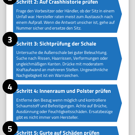
Schritt 2: Auf Crashhistorie prüfen
Frage den Vorbesitzer oder Händler, ob der Sitz in einem
Unfall war. Hersteller raten meist zum Austausch nach
einem Aufprall. Wenn die Antwort unsicher ist, gehe auf
Nummer sicher und ersetze den Sitz.
Schritt 3: Sichtprüfung der Schale
Untersuche die Außenschale bei guter Beleuchtung.
Suche nach Rissen, Haarrissen, Verformungen oder
ungleichmäßigen Kanten. Drücke mit moderatem
Kraftaufwand an mehreren Stellen. Ungewöhnliche
Nachgiebigkeit ist ein Warnzeichen.
Schritt 4: Innenraum und Polster prüfen
Entferne den Bezug wenn möglich und kontrolliere
Schaumstoff und Befestigungen. Achte auf Brüche,
Ausdünnung oder Feuchtigkeitsschäden. Ersatzbezüge
gibt es nicht immer vom Hersteller.
Schritt 5: Gurte auf Schäden prüfen