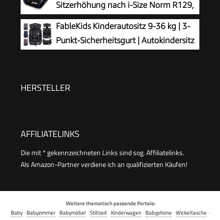
Sitzerhöhung nach i-Size Norm R129,
Kindersitz/Autositz für Kinder, grau, 1
FableKids Kinderautositz 9-36 kg | 3-
Stück
Punkt-Sicherheitsgurt | Autokindersitz
ab 15 M. | Autositz für Kinder 76-150
cm | Kindersitz einstellbare Kopfstütze ECE
R129/03 | Verstellbar | Schwarz
HERSTELLER
AFFILIATELINKS
Die mit * gekennzeichneten Links sind sog. Affiliatelinks.
Als Amazon-Partner verdiene ich an qualifizierten Käufen!
Weitere thematisch passende Portale:
Baby
·
Babyzimmer
·
Babymöbel
·
Stillzeit
·
Kinderwagen
·
Babyphone
·
Wickeltasche
·