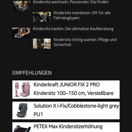
Kindersitz wechseln: Passenden Sitz finden
Kindersitz montieren: DIY für alle
Fahrzeugtypen
Kindersitz kaufen: Die ultimative Kaufberatung
Kindersitz richtig warten: Pflege und
Sicherheit
EMPFEHLUNGEN
Kinderkraft JUNIOR FIX 2 PRO
Kindersitz 100–150 cm, Verstellbare
Kopfstütze, H-GUARD, SPS, ISOFIX und
Solution X i-Fix/Cobblestone-light grey
Gurtmontage, Atmungsaktiver AIR FLOW Bezug,
PU1
Einfaches Anschnallen, Rosa
PETEX Max Kindersitzerhöhung