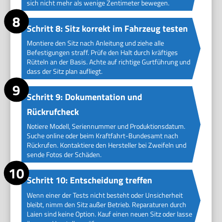
sich nicht mehr als wenige Zentimeter bewegen.
Schritt 8: Sitz korrekt im Fahrzeug testen
Montiere den Sitz nach Anleitung und ziehe alle
Befestigungen straff. Prüfe den Halt durch kräftiges
Rütteln an der Basis. Achte auf richtige Gurtführung und
dass der Sitz plan aufliegt.
Schritt 9: Dokumentation und
Rückrufcheck
Notiere Modell, Seriennummer und Produktionsdatum.
Suche online oder beim Kraftfahrt-Bundesamt nach
Rückrufen. Kontaktiere den Hersteller bei Zweifeln und
sende Fotos der Schäden.
Schritt 10: Entscheidung treffen
Wenn einer der Tests nicht besteht oder Unsicherheit
bleibt, nimm den Sitz außer Betrieb. Reparaturen durch
Laien sind keine Option. Kauf einen neuen Sitz oder lasse