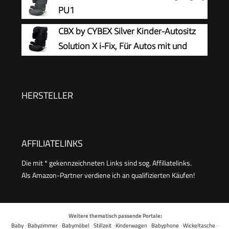
cm | Kindersitz einstellbare Kopfstütze ECE
PU1
R129/03 | Verstellbar | Schwarz
CBX by CYBEX Silver Kinder-Autositz
Solution X i-Fix, Für Autos mit und
ohne ISOFIX, Ab ca. 3 bis 12 Jahre
(100 - 150 cm), Ab ca. 15 bis 50 kg, Pure Black
HERSTELLER
AFFILIATELINKS
Die mit * gekennzeichneten Links sind sog. Affiliatelinks.
Als Amazon-Partner verdiene ich an qualifizierten Käufen!
Weitere thematisch passende Portale:
Baby
·
Babyzimmer
·
Babymöbel
·
Stillzeit
·
Kinderwagen
·
Babyphone
·
Wickeltasche
·