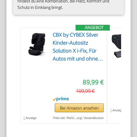
findest du eine Kombination, die Platz, Komfort und
Schutz in Einklang bringt.
ANGEBOT
CBX by CYBEX Silver
Kinder-Autositz
Solution X i-Fix, Für
Autos mit und ohne
ISOFIX, Ab ca. 3 bis 12
Jahre (100 - 150 cm),
89,99 €
Ab ca. 15 bis 50 kg,
Pure Black
109,99 €
Bei Amazon ansehen
*
Anzeige
*
Anzeige
Preis inkl. MwSt., zzgl. Versandkosten