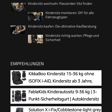
Kindersitz wechseln: Passenden Sitz finden
Kindersitz montieren: DIY für alle
Fahrzeugtypen
Kindersitz kaufen: Die ultimative Kaufberatung
Kindersitz richtig warten: Pflege und
Sicherheit
EMPFEHLUNGEN
KikkaBoo Kindersitz 15-36 kg ohne
ISOFIX i-AID, Kindersitz ab 3 Jahre,
Gruppe 2-3 (100–150 cm), Von 3,5 Bis
FableKids Kinderautositz 9-36 kg | 3-
12 Jahren, i-Size, 13-fach verstellbare
Punkt-Sicherheitsgurt | Autokindersitz
Kopfstütze, Schwarz
ab 15 M. | Autositz für Kinder 76-150
Solution X i-Fix/Cobblestone-light grey