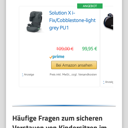
ANGEBOT
Solution X i-
Fix/Cobblestone-light
grey PU1
109,00 €
99,95 €
Bei Amazon ansehen
*
Anzeige
Preis inkl. MwSt., zzgl. Versandkosten
*
Anzeige
Häufige Fragen zum sicheren
Verstauen von Kindersitzen im