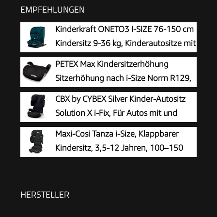
EMPFEHLUNGEN
Kinderkraft ONETO3 I-SIZE 76-150 cm
Kindersitz 9-36 kg, Kinderautositze mit
isofix, Einstellung der Kopfstütze,
PETEX Max Kindersitzerhöhung
spezielle Sicherheitssysteme, 5 punkt gurte,
Sitzerhöhung nach i-Size Norm R129,
Einsatz im set, Blau
Kindersitz/Autositz für Kinder, schwarz,
CBX by CYBEX Silver Kinder-Autositz
1 Stück
Solution X i-Fix, Für Autos mit und
ohne ISOFIX, Ab ca. 3 bis 12 Jahre
Maxi-Cosi Tanza i-Size, Klappbarer
(100 - 150 cm), Ab ca. 15 bis 50 kg, Pure Black
Kindersitz, 3,5-12 Jahren, 100–150
cm, 10 Kopfstützenpositionen,
Tragbarer Reiseautositz, G-CELL
Seitenaufprallschutz, Umweltfreundliche
HERSTELLER
Produktion, Full Black