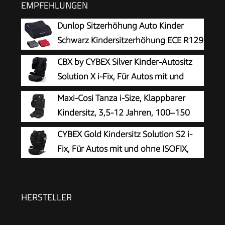
EMPFEHLUNGEN
Dunlop Sitzerhöhung Auto Kinder
Schwarz Kindersitzerhöhung ECE R129
- Ergonomischer Kindersitz Ab 3 Jahre
CBX by CYBEX Silver Kinder-Autositz
- Kinderautositz Mit Waschbarem Bezug -
Solution X i-Fix, Für Autos mit und
Sitzkissen Auto Für Kinder 135-150 cm
ohne ISOFIX, Ab ca. 3 bis 12 Jahre
Maxi-Cosi Tanza i-Size, Klappbarer
(100 - 150 cm), Ab ca. 15 bis 50 kg, Pure Black
Kindersitz, 3,5-12 Jahren, 100–150
cm, 10 Kopfstützenpositionen,
CYBEX Gold Kindersitz Solution S2 i-
Tragbarer Reiseautositz, G-CELL
Fix, Für Autos mit und ohne ISOFIX,
Seitenaufprallschutz, Umweltfreundliche
100 - 150 cm, Ab ca. 3 bis 12 Jahre (15
Produktion, Full Black
- 50 kg), Moon Black
HERSTELLER