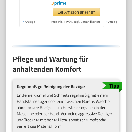
Reiseautositz, G-CELL
Seitenaufprallschutz,
Bei Amazon ansehen
Umweltfreundliche
*
Anzeige
Preis inkl. MwSt., zzgl. Versandkosten
*
Anzeige
Produktion, Full Black
Pflege und Wartung für
anhaltenden Komfort
Regelmäßige Reinigung der Bezüge
Entferne Krümel und Schmutz regelmäßig mit einem
Handstaubsauger oder einer weichen Bürste. Wasche
abnehmbare Bezüge nach Herstellerangaben in der
Maschine oder per Hand. Vermeide aggressive Reiniger
und Trockner mit hoher Hitze, sonst schrumpft oder
verliert das Material Form.