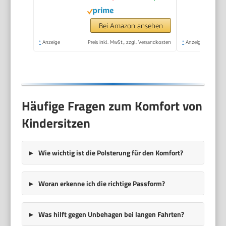
Kindersitz einstellbare
Kopfstütze ECE
Bei Amazon ansehen
R129/03 | Verstellbar
*
Anzeige
Preis inkl. MwSt., zzgl. Versandkosten
*
Anzeige
| Schwarz
Häufige Fragen zum Komfort von
Kindersitzen
Wie wichtig ist die Polsterung für den Komfort?
Woran erkenne ich die richtige Passform?
Was hilft gegen Unbehagen bei langen Fahrten?