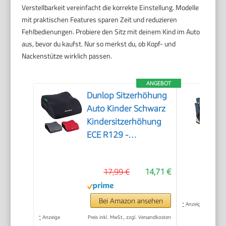
Verstellbarkeit vereinfacht die korrekte Einstellung. Modelle
mit praktischen Features sparen Zeit und reduzieren
Fehlbedienungen. Probiere den Sitz mit deinem Kind im Auto
aus, bevor du kaufst. Nur so merkst du, ob Kopf- und
Nackenstütze wirklich passen.
ANGEBOT
Dunlop Sitzerhöhung
Auto Kinder Schwarz
Kindersitzerhöhung
ECE R129 -
Ergonomischer
Kindersitz Ab 3 Jahre
17,99 €
14,71 €
- Kinderautositz Mit
Waschbarem Bezug -
Sitzkissen Auto Für
Bei Amazon ansehen
*
Anzeige
Kinder 135-150 cm
*
Anzeige
Preis inkl. MwSt., zzgl. Versandkosten