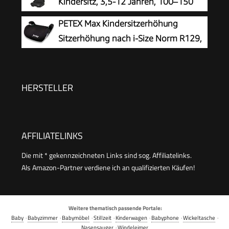
Kindersitz, 3,5-12 Jahren, 100–150
cm, 10 Kopfstützenpositionen,
PETEX Max Kindersitzerhöhung
Tragbarer Reiseautositz, G-CELL
Sitzerhöhung nach i-Size Norm R129,
Seitenaufprallschutz, Umweltfreundliche
Kindersitz/Autositz für Kinder, schwarz,
Produktion, Full Black
1 Stück
HERSTELLER
AFFILIATELINKS
Die mit * gekennzeichneten Links sind sog. Affiliatelinks.
Als Amazon-Partner verdiene ich an qualifizierten Käufen!
Weitere thematisch passende Portale:
Baby
·
Babyzimmer
·
Babymöbel
·
Stillzeit
·
Kinderwagen
·
Babyphone
·
Wickeltasche
·
Nasensauger
·
Windeleimer