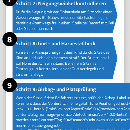
Schritt 7: Neigungswinkel kontrollieren
Prüfe die Neigung mit der Einbauskala am Sitz oder einer
Wasserwaage. Bei Babys muss der Sitz flacher liegen,
damit die Atemwege frei bleiben. Stelle bei Bedarf mit Keil
oder Sitzposition nach.
Schritt 8: Gurt- und Harness-Check
Führe eine Praxisprüfung mit dem Kind durch. Sitze das
Kind an und ziehe den Harness straff. Der Brustclip soll
auf Höhe der Achseln sitzen. Bei einem Sitz mit
Fahrzeuggurt kontrolliere, ob der Gurt verriegelt und
stramm anliegt.
Schritt 9: Airbag- und Platzprüfung
Wenn der Sitz auf dem Beifahrersitz sitzt, prüfe das Airbag-Label und
kommen, dass der Vordersitz in eine gefährliche Position gedrückt
ver=1.0.0-beta5",{"minViewportAspectRatio":0.4,"maxViewportAspec
content/plugins/image-prioritizer/detect.min.js?ver=1.0.0-beta3"]
metrics:store","currentETag":"04f8eaac2fb8eb0a4eb188e6ef0ea75c"
fuer-mein-auto-geeignet-