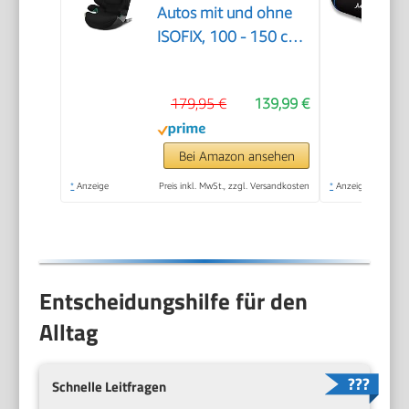
Autos mit und ohne
ISOFIX, 100 - 150 cm,
Ab ca. 3 bis 12 Jahre
(15 - 50 kg), Moon
179,95 €
139,99 €
Black
Bei Amazon ansehen
*
Anzeige
Preis inkl. MwSt., zzgl. Versandkosten
*
Anzeige
Entscheidungshilfe für den
Alltag
Schnelle Leitfragen