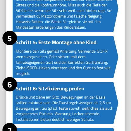
Sitzes und die Kopfraumhöhe. Miss auch die Tiefe der
Sitzfläche, wenn der Sitz sehr weit nach hinten ragt. So
vermeidest du Platzprobleme und falsche Neigung.
Hinweis: Notiere die Werte. Vergleiche sie mit den
Mindestanforderungen des Kindersitzes.
Schritt 5: Erste Montage ohne Kind
Montiere den Sitz gemäß Anleitung. Verwende ISOFIX
wenn vorgesehen. Oder sichere mit dem
fahrzeugeigenen Gurt und der korrekten Gurtführung.
Ziehe ISOFIX-Haken einrasten und den Gurt so fest wie
möglich.
Schritt 6: Sitzfixierung prüfen
Drücke und ziehe am Sitz. Bewegungen an der Basis
sollten minimal sein. Die Faustregel: weniger als 2,5 cm
Bewegung am Gurtpfad. Teste sowohl seitliches als auch
vorgesetztes Ruckeln. Warnung: Locker sitzende
Installationen bieten deutlich weniger Schutz.