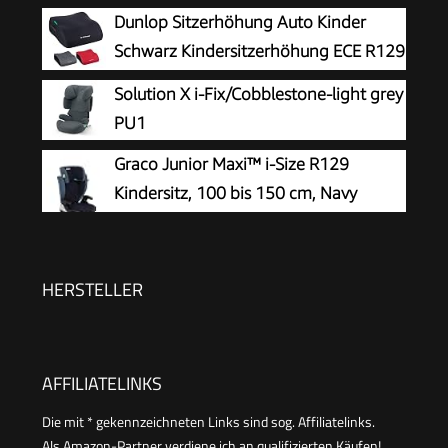
Kindersitz/Autositz für Kinder, schwarz,
Dunlop Sitzerhöhung Auto Kinder
1 Stück
Schwarz Kindersitzerhöhung ECE R129
- Ergonomischer Kindersitz Ab 3 Jahre
Solution X i-Fix/Cobblestone-light grey
- Kinderautositz Mit Waschbarem Bezug -
PU1
Sitzkissen Auto Für Kinder 135-150 cm
Graco Junior Maxi™ i-Size R129
Kindersitz, 100 bis 150 cm, Navy
HERSTELLER
AFFILIATELINKS
Die mit * gekennzeichneten Links sind sog. Affiliatelinks.
Als Amazon-Partner verdiene ich an qualifizierten Käufen!