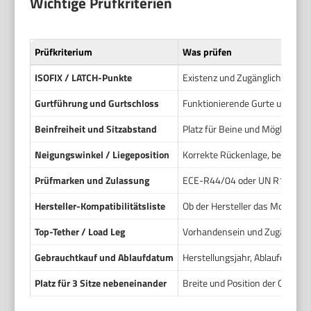
Wichtige Prüfkriterien
Prüfkriterium
Was prüfen
ISOFIX / LATCH-Punkte
Existenz und Zugänglichkeit d
Gurtführung und Gurtschloss
Funktionierende Gurte und korr
Beinfreiheit und Sitzabstand
Platz für Beine und Möglichkeit,
Neigungswinkel / Liegeposition
Korrekte Rückenlage, besonder
Prüfmarken und Zulassung
ECE-R44/04 oder UN R129 i-S
Hersteller-Kompatibilitätsliste
Ob der Hersteller das Modell fü
Top-Tether / Load Leg
Vorhandensein und Zugänglichke
Gebrauchtkauf und Ablaufdatum
Herstellungsjahr, Ablaufdatum,
Platz für 3 Sitze nebeneinander
Breite und Position der Gurtsch