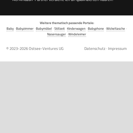
Weitere thematisch passende Portale:
Baby
·
Babyzimmer
·
Babymöbel
·
Stillzeit
·
Kinderwagen
·
Babyphone
·
Wickeltasche
·
Nasensauger
·
Windeleimer
© 2023-2026
Ostsee-Ventures UG
Datenschutz
·
Impressum