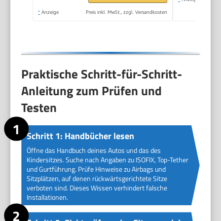
*
Anzeige
Preis inkl. MwSt., zzgl. Versandkosten
Praktische Schritt-für-Schritt-
Anleitung zum Prüfen und
Testen
Schritt 1: Handbücher lesen
Öffne das Handbuch deines Autos und das des
Kindersitzes. Suche nach Angaben zu ISOFIX, Top-Tether
und Gurtführung. Prüfe Hinweise zu Airbags und
Sitzplätzen, auf denen rückwärtsgerichtete Sitze
verboten sind. Dieses Wissen verhindert falsche
Installationen.