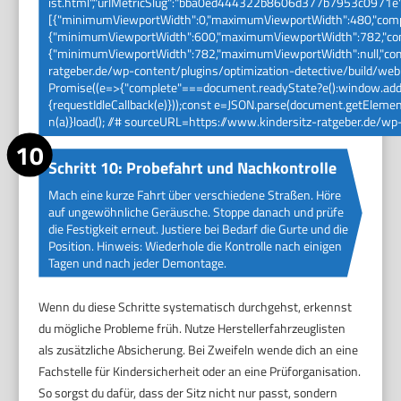
ist.html","urlMetricSlug":"bba0ed444322b8606d377b7953c0971e"
[{"minimumViewportWidth":0,"maximumViewportWidth":480,"compl
{"minimumViewportWidth":600,"maximumViewportWidth":782,"comp
{"minimumViewportWidth":782,"maximumViewportWidth":null,"comple
ratgeber.de/wp-content/plugins/optimization-detective/build/web-v
Promise((e=>{"complete"===document.readyState?e():window.addEve
{requestIdleCallback(e)}));const e=JSON.parse(document.getElement
n(a)}load(); //# sourceURL=https://www.kindersitz-ratgeber.de/wp
Schritt 10: Probefahrt und Nachkontrolle
Mach eine kurze Fahrt über verschiedene Straßen. Höre
auf ungewöhnliche Geräusche. Stoppe danach und prüfe
die Festigkeit erneut. Justiere bei Bedarf die Gurte und die
Position. Hinweis: Wiederhole die Kontrolle nach einigen
Tagen und nach jeder Demontage.
Wenn du diese Schritte systematisch durchgehst, erkennst
du mögliche Probleme früh. Nutze Herstellerfahrzeuglisten
als zusätzliche Absicherung. Bei Zweifeln wende dich an eine
Fachstelle für Kindersicherheit oder an eine Prüforganisation.
So sorgst du dafür, dass der Sitz nicht nur passt, sondern