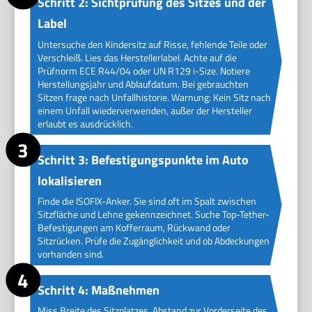
Schritt 2: Sichtprüfung des Sitzes und der
Label
Untersuche den Kindersitz auf Risse, fehlende Teile oder
Verschleiß. Lies das Herstellerlabel. Achte auf die
Prüfnorm ECE R44/04 oder UN R129 i-Size. Notiere
Herstellungsjahr und Ablaufdatum. Bei gebrauchten
Sitzen frage nach Unfallhistorie. Warnung: Kein Sitz nach
einem Unfall wiederverwenden, außer der Hersteller
erlaubt es ausdrücklich.
Schritt 3: Befestigungspunkte im Auto
lokalisieren
Finde die ISOFIX-Anker. Sie sind oft im Spalt zwischen
Sitzfläche und Lehne gekennzeichnet. Suche Top-Tether-
Befestigungen am Kofferraum, Rückwand oder
Sitzrücken. Prüfe die Zugänglichkeit und ob Abdeckungen
vorhanden sind.
Schritt 4: Maßnehmen
Miss Breite des Sitzplatzes, Abstand zur Vorderseite des